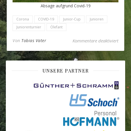
Absage aufgrund Covid-19
Corona
COVID-19
Junior-Cup
Junioren
Juniorenturnier
Ölefant
für Öl
Von
Tobias Vater
Kommentare deaktiviert
UNSERE PARTNER