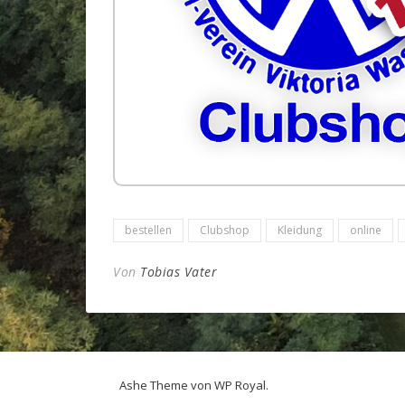
bestellen
Clubshop
Kleidung
online
Von
Tobias Vater
Ashe Theme von
WP Royal
.