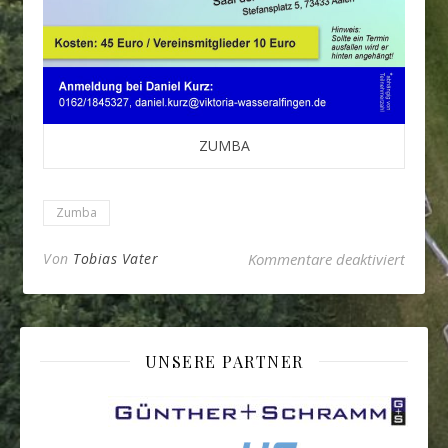
ZUMBA
Zumba
für N
Von
Tobias Vater
Kommentare deaktiviert
UNSERE PARTNER