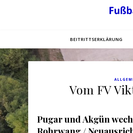
BEITRITTSERKLÄRUNG
ALLGEM
Vom FV Vik
Pugar und Akgün wechs
Rohrwang
/
Neuausric