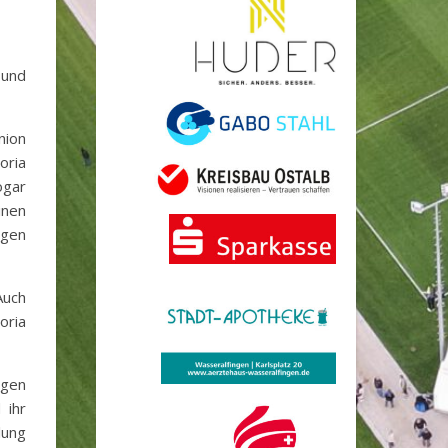
 und
nion
oria
ogar
inen
igen
Auch
oria
ngen
 ihr
lung