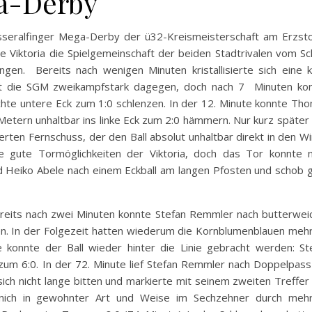
a-Derby
eralfinger Mega-Derby der ü32-Kreismeisterschaft am Erzsto
e Viktoria die Spielgemeinschaft der beiden Stadtrivalen vom Sc
en. Bereits nach wenigen Minuten kristallisierte sich eine k
lt die SGM zweikampfstark dagegen, doch nach 7 Minuten ko
echte untere Eck zum 1:0 schlenzen. In der 12. Minute konnte Th
 Metern unhaltbar ins linke Eck zum 2:0 hämmern. Nur kurz später
ten Fernschuss, der den Ball absolut unhaltbar direkt in den Wi
re gute Tormöglichkeiten der Viktoria, doch das Tor konnte n
d Heiko Abele nach einem Eckball am langen Pfosten und schob 
 Bereits nach zwei Minuten konnte Stefan Remmler nach butterwei
en. In der Folgezeit hatten wiederum die Kornblumenblauen meh
e konnte der Ball wieder hinter die Linie gebracht werden: St
zum 6:0. In der 72. Minute lief Stefan Remmler nach Doppelpass
 sich nicht lange bitten und markierte mit seinem zweiten Treffer
Minich in gewohnter Art und Weise im Sechzehner durch meh