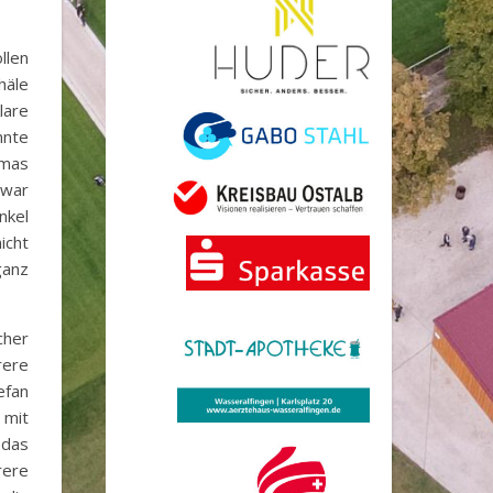
llen
häle
lare
nnte
omas
 war
nkel
icht
ganz
cher
rere
efan
 mit
 das
rere