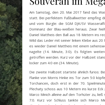
Souverän im Meg
Am Samstag, den 20. Mai 2017 fand das Wass
statt. Bei perfektem Fußballwetter empfing di
und vom Bürgle: die SGM DJK/SV Wasseralfing
Dominanz der Blau-weißen heraus. Zwar hie
Daniel Mattheis den Ball aus 18 Metern ins r
Wild das Leder mit seiner linken Klebe aus 20
es wieder Daniel Mattheis mit einem sehenswer
nagelte (14. Minute, 3:0). Es folgten weite
getroffen werden. Kurz vor der Halbzeit stan
locker zum 4:0 ein (34. Minute).
Die zweite Halbzeit startete ähnlich furios:
Flanke von Morris Hinke ins Tor zum 5:0 köpf
Torchancen, doch erst in der 70. Spielminut
Plechaty schoss aus 10 Metern ins kurze Eck 
Marco Minich alleine auf den Torhüter zu, ließ
7:0. Kurz vor Schluss tankte sich Marco 